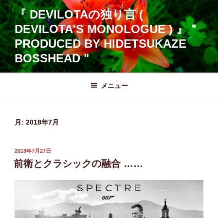
コ
『 DEVILOTAの独り言 (
ン
DEVILOTA'S MONOLOGUE ) 』＂
テ
ン
PRODUCED BY HIDETSUKAZE
ツ
BOSSHEAD "
へ
ス
メニュー
キ
ッ
プ
月:
2018年7月
投
2018年7月27日
稿
前衛とクラシックの融合 ……
日: