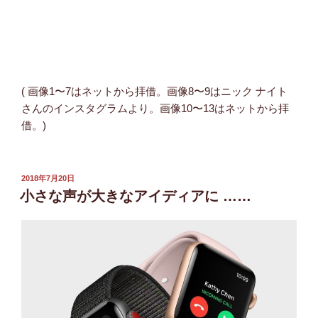
( 画像1〜7はネットから拝借。画像8〜9はニック ナイト
さんのインスタグラムより。画像10〜13はネットから拝
借。)
投
2018年7月20日
稿
小さな声が大きなアイディアに ……
日: