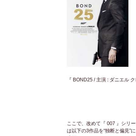
『 BOND25 / 主演 : ダニエル 
ここで、改めて『 007 』シ
は以下の3作品を“独断と偏見”