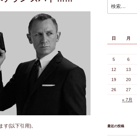
検
索:
日
月
5
6
12
13
19
20
26
27
« 7月
す(以下引用)。
最近の投稿