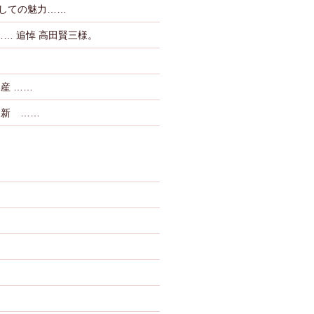
としての魅力……
…… 追悼 高田賢三様。
産 ……
知新 ……