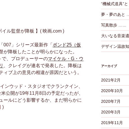
“機械式道具”
夢・夢のあと 
写真散歩 ……
ル監督が降板 】( 映画.com )
大いなる音楽遺
「007」シリーズ最新作「
ボンド25（仮
デザイン温故
督が降板したことが明らかになった。
ウントで、プロデューサーの
マイケル・G・ウ
リ
、クレイグが連名で発表した。降板は
アーカイブ
ティブ上の意見の相違が原因だという。
2021年2月
パインウッド・スタジオでクランクイン、
2020年10月
、全米公開が19年11月8日の予定だったが、
ュールにどう影響するか、まだ明らかに
2020年7月
 )
2020年3月
2019年11月