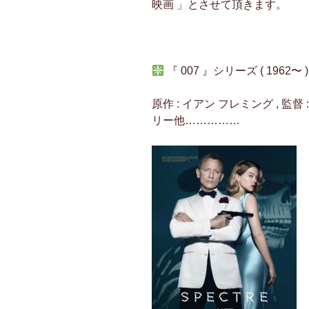
映画 」とさせて頂きます。
『 007 』シリーズ ( 1962〜 )
原作 : イアン フレミング , 監督 
リー他……………