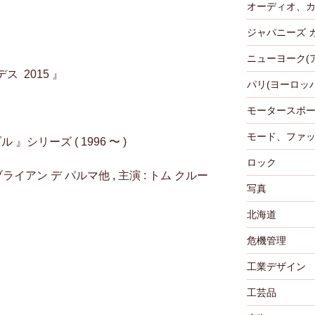
オーディオ、
ジャパニーズ 
ニューヨーク(
デス 2015 』
パリ(ヨーロッパ
モータースポ
モード、ファ
』シリーズ ( 1996 〜 )
ロック
 ブライアン デ パルマ他 , 主演 : トム クルー
写真
北海道
危機管理
工業デザイン
工芸品