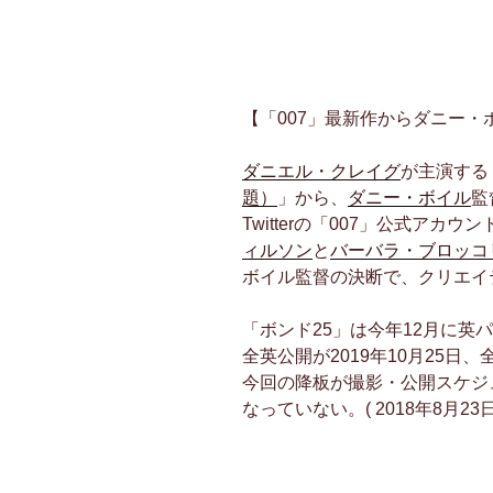
【「007」最新作からダニー・ボイ
ダニエル・クレイグ
が主演する
題）
」から、
ダニー・ボイル
監
Twitterの「007」公式アカ
ィルソン
と
バーバラ・ブロッコ
ボイル監督の決断で、クリエイ
「ボンド25」は今年12月に英
全英公開が2019年10月25日
今回の降板が撮影・公開スケジ
なっていない。( 2018年8月23日