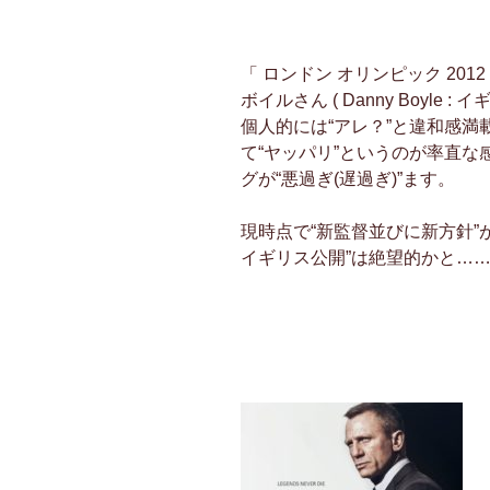
「 ロンドン オリンピック 20
ボイルさん ( Danny Boyle :
個人的には“アレ？”と違和感
て“ヤッパリ”というのが率直
グが“悪過ぎ(遅過ぎ)”ます。
現時点で“新監督並びに新方針”が
イギリス公開”は絶望的かと…