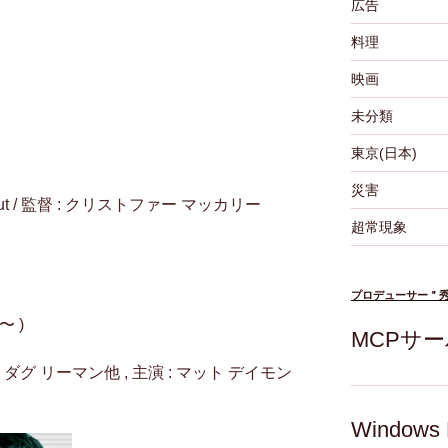
広告
料理
映画
未分類
東京(日本)
災害
 Fallout / 監督 : クリストファー マッカリー
超常現象
プロデューサー＂
〜 )
MCPサ
: ダグ リーマン他 , 主演 : マット デイモン
Windo