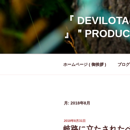
コ
ン
テ
『 DEVILOTA
ン
』＂PRODUCE
ツ
へ
ス
キ
ッ
ホームページ ( 御挨拶 )
ブログ
プ
月:
2018年8月
投
2018年8月31日
稿
岐路に立たされたベ
日: