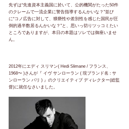
先ずは“先進資本主義国に於いて、公的機関がたった50件
のクレームで一流企業に警告指導するんかいな？”並び
に“コノ広告に対して、猥褻性や差別性を感じた国民が圧
倒的過半数居るんかいな？”と、思いっ切りツッコミたい
ところでありますが、本日の本題はソレでは御座いませ
ん。
2012年にエディ スリマン( Hedi Slimane / フランス、
1968〜 )さんが『 イヴ サンローラン ( 現ブランド名 : サ
ンローラン パリ ) 』のクリエイティブ ディレクター(総監
督)に就任なさいました。