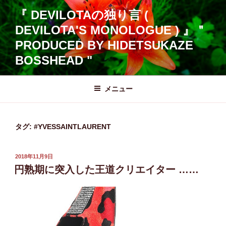
コ
『 DEVILOTAの独り言 (
ン
DEVILOTA'S MONOLOGUE ) 』＂
テ
ン
PRODUCED BY HIDETSUKAZE
ツ
BOSSHEAD "
へ
ス
メニュー
キ
ッ
プ
タグ:
#YVESSAINTLAURENT
投
2018年11月9日
稿
円熟期に突入した王道クリエイター ……
日: