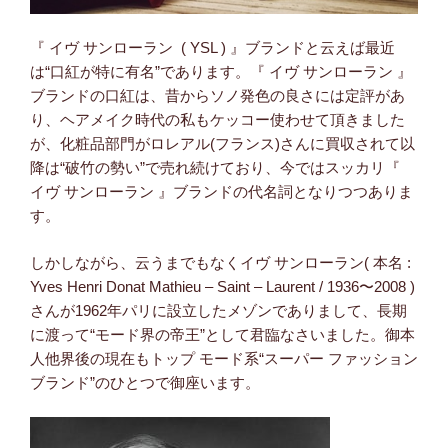
『 イヴ サンローラン ( YSL ) 』ブランドと云えば最近
は“口紅が特に有名”であります。『 イヴ サンローラン 』
ブランドの口紅は、昔からソノ発色の良さには定評があ
り、ヘアメイク時代の私もケッコー使わせて頂きました
が、化粧品部門がロレアル(フランス)さんに買収されて以
降は“破竹の勢い”で売れ続けており、今ではスッカリ『
イヴ サンローラン 』ブランドの代名詞となりつつありま
す。
しかしながら、云うまでもなくイヴ サンローラン( 本名 :
Yves Henri Donat Mathieu – Saint – Laurent / 1936〜2008 )
さんが1962年パリに設立したメゾンでありまして、長期
に渡って“モード界の帝王”として君臨なさいました。御本
人他界後の現在もトップ モード系“スーパー ファッション
ブランド”のひとつで御座います。