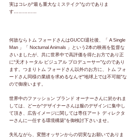
実はコレが“最も重大なミステイク”なのでありま
す……………
何故ならトム フォードさんはGUCCI退社後、「 A Single
Man 」「 Nocturnal Animals 」という2本の映画を監督な
さいましたが、共に世界中で高評価を得たお方であり正
に“天才トータル ビジュアル プロデューサー”なのであり
ます。つまりトム フォードさん以外のお方に、トム フォ
ードさん同様の業績を求めるなんぞ“地球上では不可能”な
ので御座います。
世界中のファッション ブランド オーナーさんに於かれま
しては、どーか“デザイナーさんは服のデザインに集中し
て頂き、広告イメージに関しては専任アート ディレクタ
ーさんに一任する環境構築”を御検討下さいませ。
失礼ながら、変態オッサンからの切実なお願いでありま