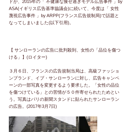
ドが、2015年の「 不健康な痩せ過ぎモデル広告事件 」by
ASA(イギリス広告基準協議会)に続いて、今度は「 女性
蔑視広告事件 」by ARPP(フランス広告規制局)で話題と
なってしまいました(以下引用)。
【 サンローランの広告に批判殺到、女性の「品位を傷つ
ける」】(ロイター)
３月６日、フランスの広告規制当局は、高級ファッショ
ンブランド、イブ・サンローランに対し、広告キャンペ
ーンの一部写真を変更するよう要求した。「女性の品位
を傷つけている」との苦情が５０件寄せられたためとい
う。写真はパリの新聞スタンドに貼られたサンローラン
の広告。(2017年3月7日)