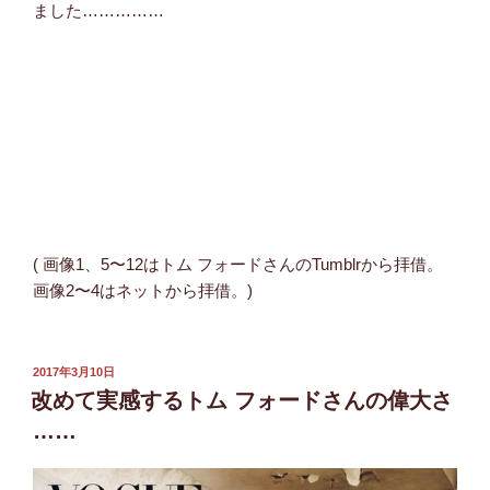
ました……………
( 画像1、5〜12はトム フォードさんのTumblrから拝借。
画像2〜4はネットから拝借。)
投
2017年3月10日
稿
改めて実感するトム フォードさんの偉大さ
日:
……