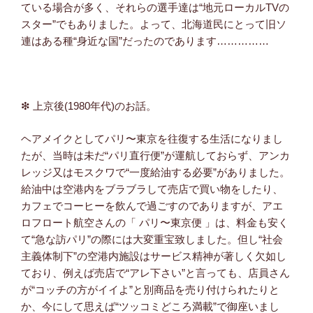
ている場合が多く、それらの選手達は“地元ローカルTVの
スター”でもありました。よって、北海道民にとって旧ソ
連はある種“身近な国”だったのであります……………
❇ 上京後(1980年代)のお話。
ヘアメイクとしてパリ〜東京を往復する生活になりまし
たが、当時は未だ“パリ直行便”が運航しておらず、アンカ
レッジ又はモスクワで“一度給油する必要”がありました。
給油中は空港内をブラブラして売店で買い物をしたり、
カフェでコーヒーを飲んで過ごすのでありますが、アエ
ロフロート航空さんの「 パリ〜東京便 」は、料金も安く
て“急な訪パリ”の際には大変重宝致しました。但し“社会
主義体制下”の空港内施設はサービス精神が著しく欠如し
ており、例えば売店で“アレ下さい”と言っても、店員さん
が“コッチの方がイイよ”と別商品を売り付けられたりと
か、今にして思えば“ツッコミどころ満載”で御座いまし