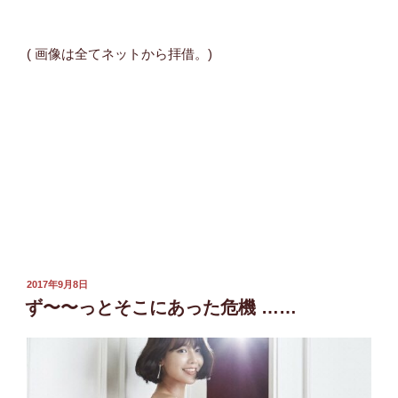
( 画像は全てネットから拝借。)
投
2017年9月8日
稿
ず〜〜っとそこにあった危機 ……
日: