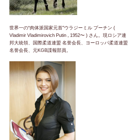
世界一の“肉体派国家元首”ウラジーミル プーチン (
Vladimir Vladimirovich Putin , 1952〜 ) さん。現ロシア連
邦大統領、国際柔道連盟 名誉会長、ヨーロッパ柔道連盟
名誉会長、元KGB諜報部員。