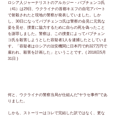
ロシア人ジャーナリストのアルカジー・バブチェンコ氏
（41）は29日、ウクライナの首都キエフの自宅アパート
で射殺されたと現地の警察が発表していました。しか
し、30日になってバブチェンコ氏は警察の会見に元気な
姿を見せ、捜査に協力するために自らの死を偽ったこと
を謝罪しました。警察は、この捜査によってバブチェン
コ氏を殺害しようとした容疑者1人を逮捕したとしていま
す。「容疑者はロシアの治安機関に日本円で約327万円で
雇われ、殺害を計画した」ということです。( 2018日5月
31日 )
何と、ウクライナの警察当局が仕組んだ“ヤラセ事件”であ
りました。
しかも、ストーリーはコレで完結した訳ではなく、更な