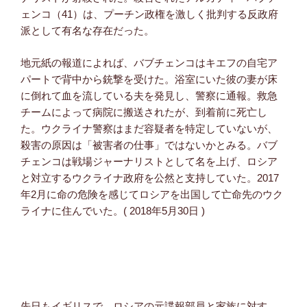
ェンコ（41）は、プーチン政権を激しく批判する反政府
派として有名な存在だった。
地元紙の報道によれば、バブチェンコはキエフの自宅ア
パートで背中から銃撃を受けた。浴室にいた彼の妻が床
に倒れて血を流している夫を発見し、警察に通報。救急
チームによって病院に搬送されたが、到着前に死亡し
た。ウクライナ警察はまだ容疑者を特定していないが、
殺害の原因は「被害者の仕事」ではないかとみる。バブ
チェンコは戦場ジャーナリストとして名を上げ、ロシア
と対立するウクライナ政府を公然と支持していた。2017
年2月に命の危険を感じてロシアを出国して亡命先のウク
ライナに住んでいた。( 2018年5月30日 )
先日もイギリスで、ロシアの元諜報部員と家族に対す