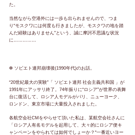
た。
当然ながら空港外には一歩も出られませんので、つま
り“モスクワには何度も行きましたが、モスクワの地を踏
んだ経験はありません”という、誠に摩訶不思議な状況
に……………
❇ ソビエト連邦崩壊後(1990年代)のお話。
“20世紀最大の実験”「 ソビエト連邦 社会主義共和国 」が
1991年にアッサリ終了。74年振りに“ロシア”が世界の表舞
台に復活して、ロシア人モデルがパリ、ニューヨーク、
ロンドン、東京市場に大量投入されました。
各航空会社CMをやらせて頂いた私は、某航空会社さんに
「ロシア人有名モデルを起用して、大々的にロシア便キ
ャンペーンをやられては如何でしょーか？“一番近いヨー