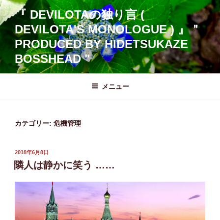
コ
『 DEVILOTAの独り言 (
ン
DEVILOTA'S MONOLOGUE ) 』＂
テ
ン
PRODUCED BY HIDETSUKAZE
ツ
BOSSHEAD "
へ
ス
メニュー
キ
ッ
プ
カテゴリー:
危機管理
投
2018年6月8日
稿
隣人は静かに笑う ……
日: