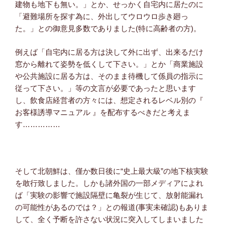
建物も地下も無い。」とか、せっかく自宅内に居たのに
「避難場所を探す為に、外出してウロウロ歩き廻っ
た。」との御意見多数でありました(特に高齢者の方)。
例えば「自宅内に居る方は決して外に出ず、出来るだけ
窓から離れて姿勢を低くして下さい。」とか「商業施設
や公共施設に居る方は、そのまま待機して係員の指示に
従って下さい。」等の文言が必要であったと思います
し、飲食店経営者の方々には、想定されるレベル別の『
お客様誘導マニュアル 』を配布するべきだと考えま
す……………
そして北朝鮮は、僅か数日後に“史上最大級”の地下核実験
を敢行致しました。しかも諸外国の一部メディアによれ
ば「実験の影響で施設隔壁に亀裂が生じて、放射能漏れ
の可能性があるのでは？」との報道(事実未確認)もありま
して、全く予断を許さない状況に突入してしまいました