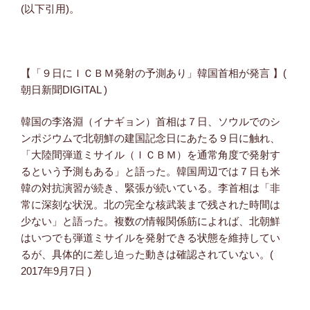
(以下引用)。
【「９日にＩＣＢＭ発射の予測あり」韓国首相が発言 】(
朝日新聞DIGITAL )
韓国の李洛淵（イナギョン）首相は７日、ソウルでのシ
ンポジウムで北朝鮮の建国記念日にあたる９日に触れ、
「大陸間弾道ミサイル（ＩＣＢＭ）を通常角度で発射す
るという予測もある」と語った。韓国周辺では７日も米
韓の対抗演習が続き、緊張が続いている。李首相は「非
常に深刻な状況。北の完全な核武装まで残された時間は
少ない」と語った。複数の情報関係筋によれば、北朝鮮
はいつでも弾道ミサイルを発射できる状態を維持してい
るが、具体的に差し迫った動きは確認されていない。(
2017年9月7日 )