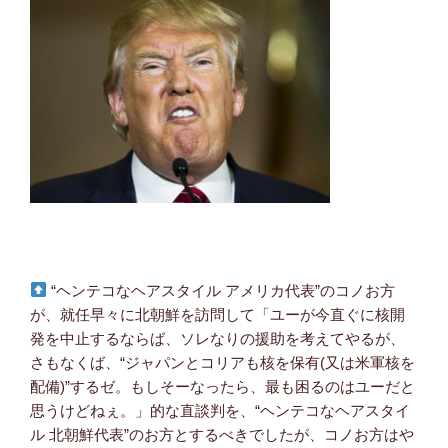
“ヘンテコなヘアスタイル アメリカ代表”のコノお方
が、就任早々に北朝鮮を訪問して「ユーが今直ぐに核開
発を中止するならば、ソレなりの援助を考えてやるが、
さもなくば、“ジャパンとコリアも核を保有(又は米軍核を
配備)”するゼ。もしそーなったら、最も困るのはユーだと
思うけどねぇ。」的な直談判を、“ヘンテコなヘアスタイ
ル 北朝鮮代表”のお方とするべきでしたが、コノお方はや