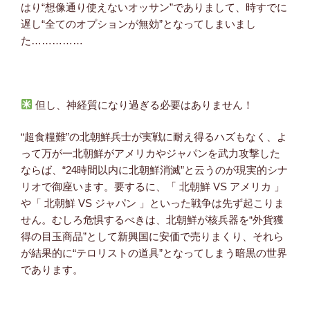
はり“想像通り使えないオッサン”でありまして、時すでに
遅し“全てのオプションが無効”となってしまいまし
た……………
但し、神経質になり過ぎる必要はありません！
“超食糧難”の北朝鮮兵士が実戦に耐え得るハズもなく、よ
って万が一北朝鮮がアメリカやジャパンを武力攻撃した
ならば、“24時間以内に北朝鮮消滅”と云うのが現実的シナ
リオで御座います。要するに、「 北朝鮮 VS アメリカ 」
や「 北朝鮮 VS ジャパン 」といった戦争は先ず起こりま
せん。むしろ危惧するべきは、北朝鮮が核兵器を“外貨獲
得の目玉商品”として新興国に安価で売りまくり、それら
が結果的に“テロリストの道具”となってしまう暗黒の世界
であります。